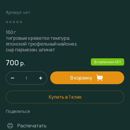
нет
Артикул:
160 г
тигровые креветки темпура,
японский трюфельный майонез,
сыр пармезан, шпинат
700
р.
В наличии
451
В корзину
Купить в 1 клик
Поделиться
Распечатать